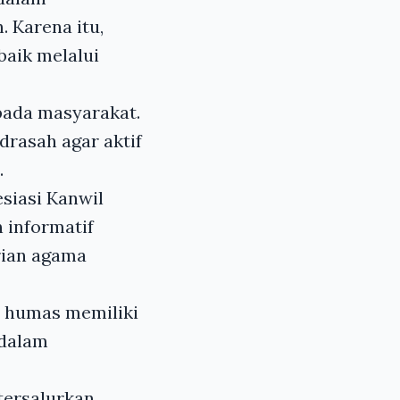
 Karena itu,
baik melalui
pada masyarakat.
drasah agar aktif
.
siasi Kanwil
n informatif
rian agama
n humas memiliki
 dalam
tersalurkan