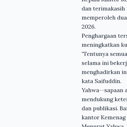
dan terimakasih
memperoleh dua 
2026.
Penghargaan ters
meningkatkan ku
"Tentunya semua 
selama ini beker
menghadirkan inf
kata Saifuddin.
Yahwa--sapaan 
mendukung keterb
dan publikasi. B
kantor Kemenag 
Menurut Yahwa, 