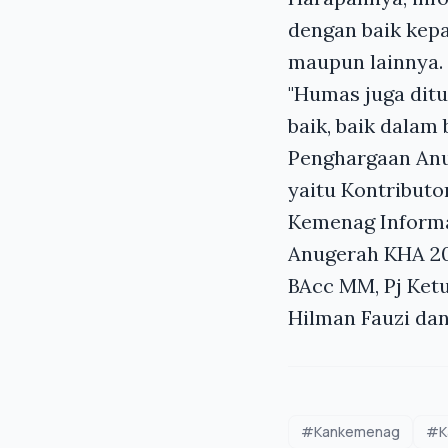
dengan baik kepad
maupun lainnya.
"Humas juga dit
baik, baik dalam 
Penghargaan Anu
yaitu Kontributo
Kemenag Informa
Anugerah KHA 202
BAcc MM, Pj Ket
Hilman Fauzi da
#Kankemenag
#Ka