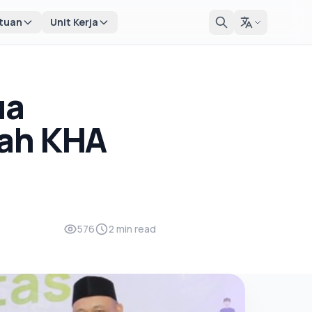
tuan
Unit Kerja
ua
rah KHA
576
2 min read