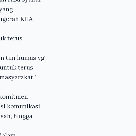
 yang
nugerah KHA
uk terus
in tim humas yg
 untuk terus
masyarakat,”
rkomitmen
asi komunikasi
asah, hingga
 dalam