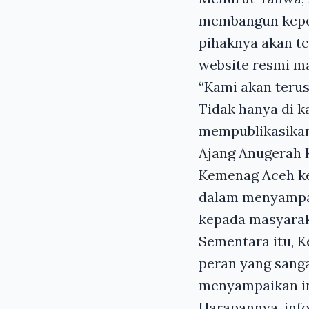
membangun keper
pihaknya akan te
website resmi ma
“Kami akan teru
Tidak hanya di k
mempublikasikan 
Ajang Anugerah 
Kemenag Aceh kepa
dalam menyampai
kepada masyarak
Sementara itu, 
peran yang sang
menyampaikan i
Harapannya, inf