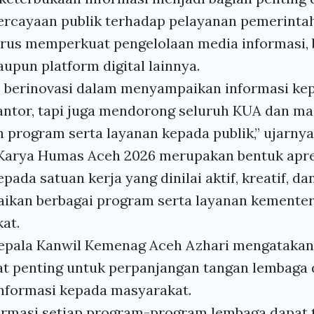
cayaan publik terhadap pelayanan pemerintah.
rus memperkuat pengelolaan media informasi, 
upun platform digital lainnya.
s berinovasi dalam menyampaikan informasi ke
antor, tapi juga mendorong seluruh KUA dan ma
program serta layanan kepada publik,” ujarnya
Karya Humas Aceh 2026 merupakan bentuk apre
da satuan kerja yang dinilai aktif, kreatif, da
kan berbagai program serta layanan kemente
at.
Kepala Kanwil Kemenag Aceh Azhari mengataka
at penting untuk perpanjangan tangan lembaga
nformasi kepada masyarakat.
ormasi setiap program-program lembaga dapat 