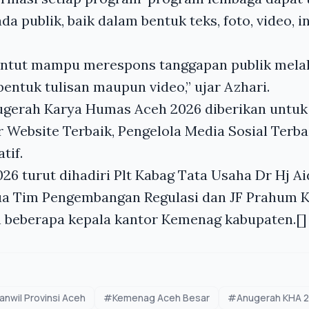
a publik, baik dalam bentuk teks, foto, video, i
untut mampu merespons tanggapan publik melal
bentuk tulisan maupun video,” ujar Azhari.
gerah Karya Humas Aceh 2026 diberikan untuk t
r Website Terbaik, Pengelola Media Sosial Terb
tif.
6 turut dihadiri Plt Kabag Tata Usaha Dr Hj Aid
ua Tim Pengembangan Regulasi dan JF Prahum 
n beberapa kepala kantor Kemenag kabupaten.[]
nwil Provinsi Aceh
#Kemenag Aceh Besar
#Anugerah KHA 