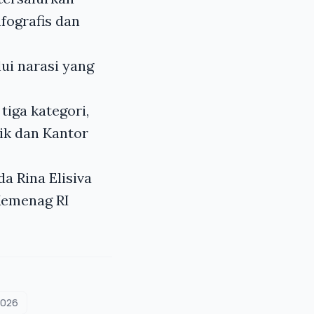
nfografis dan
ui narasi yang
iga kategori,
aik dan Kantor
a Rina Elisiva
Kemenag RI
2026