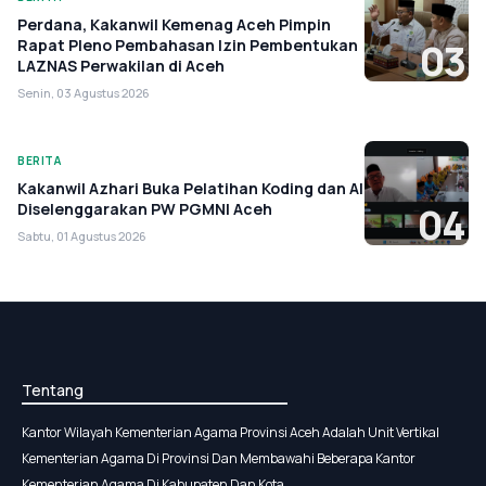
Perdana, Kakanwil Kemenag Aceh Pimpin
Rapat Pleno Pembahasan Izin Pembentukan
03
LAZNAS Perwakilan di Aceh
Senin, 03 Agustus 2026
BERITA
Kakanwil Azhari Buka Pelatihan Koding dan AI
Diselenggarakan PW PGMNI Aceh
04
Sabtu, 01 Agustus 2026
Tentang
Kantor Wilayah Kementerian Agama Provinsi Aceh Adalah Unit Vertikal
Kementerian Agama Di Provinsi Dan Membawahi Beberapa Kantor
Kementerian Agama Di Kabupaten Dan Kota.