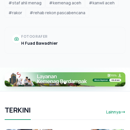
#staf ahli menag
#kemenag aceh
#kanwil aceh
#rakor
#rehab rekon pascabencana
FOTOGRAFER
H Fuad Bawadhier
TERKINI
Lainnya