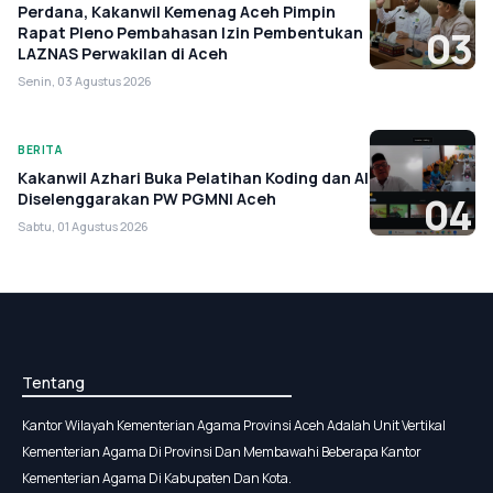
Perdana, Kakanwil Kemenag Aceh Pimpin
Rapat Pleno Pembahasan Izin Pembentukan
03
LAZNAS Perwakilan di Aceh
Senin, 03 Agustus 2026
BERITA
Kakanwil Azhari Buka Pelatihan Koding dan AI
Diselenggarakan PW PGMNI Aceh
04
Sabtu, 01 Agustus 2026
Tentang
Kantor Wilayah Kementerian Agama Provinsi Aceh Adalah Unit Vertikal
Kementerian Agama Di Provinsi Dan Membawahi Beberapa Kantor
Kementerian Agama Di Kabupaten Dan Kota.