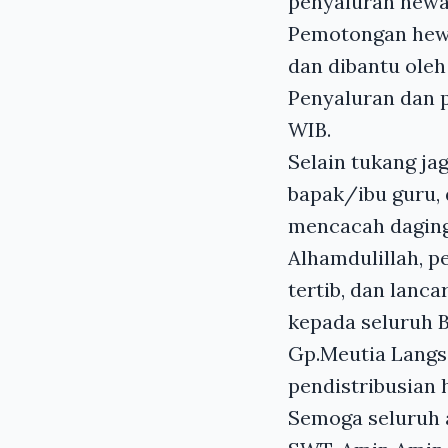
penyaluran hewa
Pemotongan hewa
dan dibantu ole
Penyaluran dan p
WIB
.
Selain tukang ja
bapak/ibu guru,
mencacah daging
Alhamdulillah, p
tertib, dan lanc
kepada seluruh 
Gp.Meutia Langs
pendistribusian
Semoga seluruh a