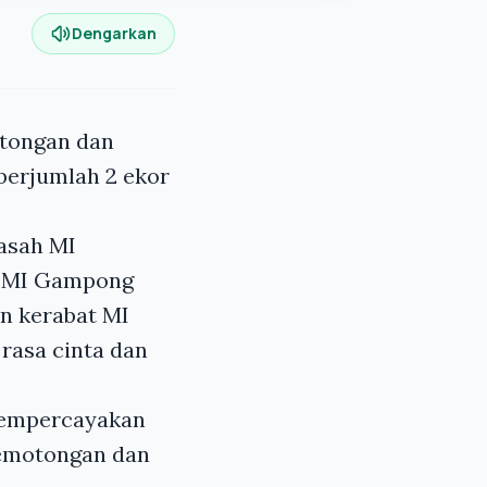
Dengarkan
tongan dan
berjumlah 2 ekor
asah MI
at MI Gampong
n kerabat MI
asa cinta dan
 mempercayakan
emotongan dan