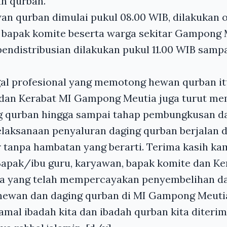
n qurban.
n qurban dimulai pukul 08.00
WIB
, dilakukan 
h bapak komite beserta warga sekitar Gampong 
endistribusian dilakukan pukul 11.00
WIB
sampai
gal profesional yang memotong hewan qurban it
 dan Kerabat MI Gampong Meutia juga turut m
 qurban hingga sampai tahap pembungkusan da
elaksanaan penyaluran daging qurban berjalan 
ar tanpa hambatan yang berarti. Terima kasih k
Bapak/ibu guru, karyawan, bapak komite dan Ke
a yang telah mempercayakan penyembelihan d
 hewan dan daging qurban di MI Gampong Meuti
mal ibadah kita dan ibadah qurban kita diterim