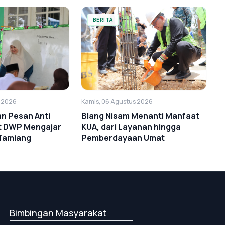
BERITA
Kamis, 06 Agustus 2026
s 2026
Blang Nisam Menanti Manfaat
kan Pesan Anti
KUA, dari Layanan hingga
at DWP Mengajar
Pemberdayaan Umat
 Tamiang
Bimbingan Masyarakat