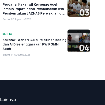
Perdana, Kakanwil Kemenag Aceh
Pimpin Rapat Pleno Pembahasan Izin
03
Pembentukan LAZNAS Perwakilan di
Aceh
Senin, 03 Agustus 2026
BERITA
Kakanwil Azhari Buka Pelatihan Koding
dan AI Diselenggarakan PW PGMNI
04
Aceh
Sabtu, 01 Agustus 2026
Lainnya