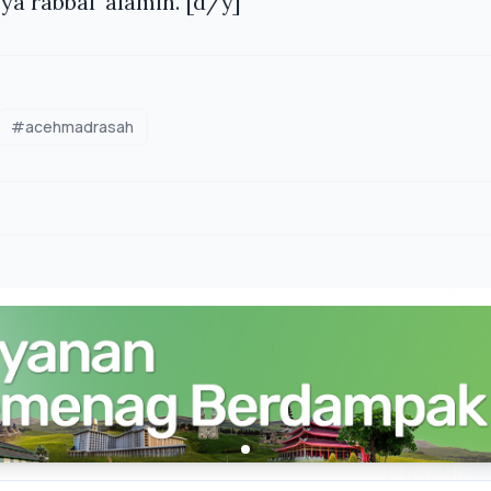
ya rabbal ‘alamin. [d/y]
#acehmadrasah