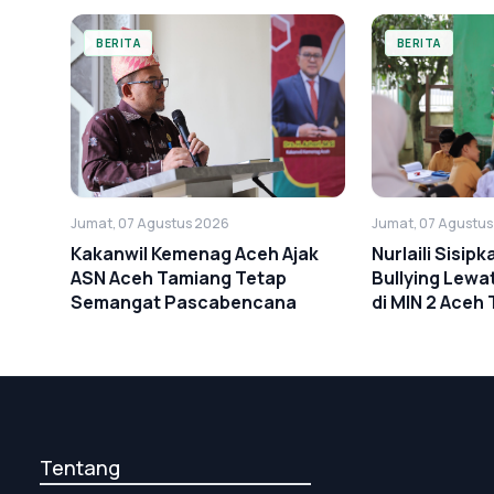
BERITA
BERITA
Jumat, 07 Agustus 2026
Jumat, 07 Agustu
Kakanwil Kemenag Aceh Ajak
Nurlaili Sisip
ASN Aceh Tamiang Tetap
Bullying Lew
Semangat Pascabencana
di MIN 2 Aceh
Tentang