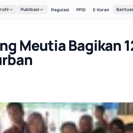
rofil
Publikasi
Bantua
Regulasi
PPID
E-Koran
g Meutia Bagikan 1
urban