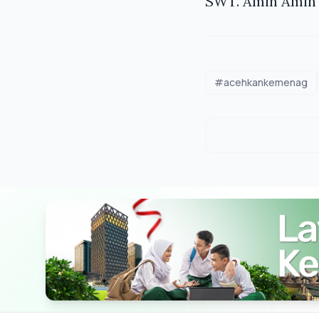
SWT
. Amin Amin 
#acehkankemenag