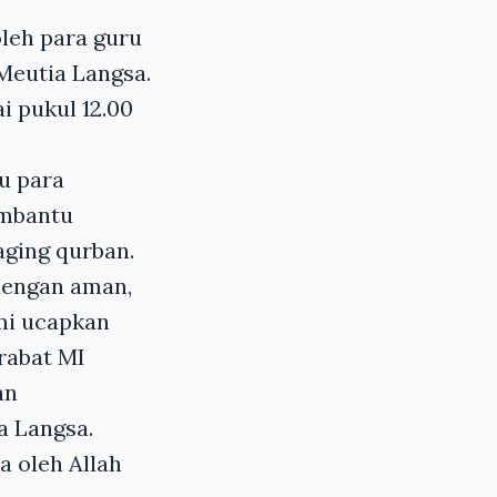
oleh para guru
Meutia Langsa.
 pukul 12.00
u para
embantu
ging qurban.
dengan aman,
ami ucapkan
rabat MI
an
a Langsa.
a oleh Allah