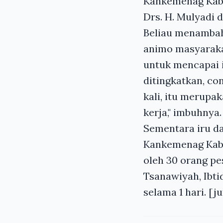
Kankemenag Kab. 
Drs. H. Mulyadi 
Beliau menambah
animo masyaraka
untuk mencapai 
ditingkatkan, co
kali, itu merupa
kerja," imbuhnya.
Sementara iru d
Kankemenag Kab. 
oleh 30 orang pe
Tsanawiyah, Ibti
selama 1 hari. [ju