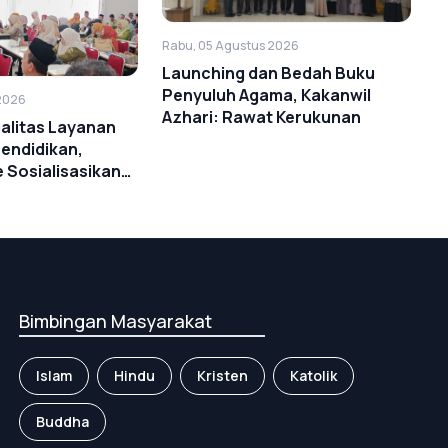
Rabu, 05 Agustus 2026
Launching dan Bedah Buku
Penyuluh Agama, Kakanwil
2026
Azhari: Rawat Kerukunan
alitas Layanan
Pendidikan,
 Sosialisasikan
itan Ijazah
Bimbingan Masyarakat
Islam
Hindu
Kristen
Katolik
Buddha