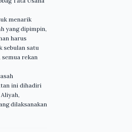
ubbag Tata Usaha
tuk menarik
h yang dipimpin,
han harus
k sebulan satu
a semua rekan
rasah
an ini dihadiri
Aliyah,
yang dilaksanakan