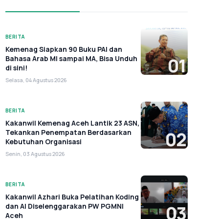
BERITA
Kemenag Siapkan 90 Buku PAI dan
Bahasa Arab MI sampai MA, Bisa Unduh
01
di sini!
Selasa, 04 Agustus 2026
BERITA
Kakanwil Kemenag Aceh Lantik 23 ASN,
Tekankan Penempatan Berdasarkan
02
Kebutuhan Organisasi
Senin, 03 Agustus 2026
BERITA
Kakanwil Azhari Buka Pelatihan Koding
dan AI Diselenggarakan PW PGMNI
03
Aceh