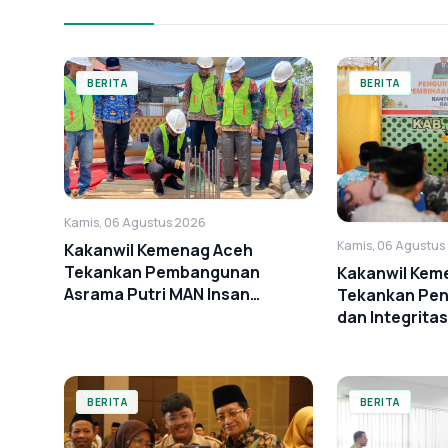
BERITA
BERITA
Kamis, 06 Agustus 2026
Kamis, 06 Agustus
Kakanwil Kemenag Aceh
Tekankan Pembangunan
Kakanwil Kem
Asrama Putri MAN Insan
Tekankan Pene
Cendekia Aceh Timur Harus
dan Integritas
Tepat Mutu dan Tepat Waktu
Timur
BERITA
BERITA