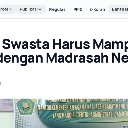
rofil
Publikasi
Bantua
Regulasi
PPID
E-Koran
 Swasta Harus Mam
dengan Madrasah Ne
3