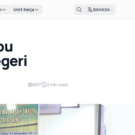
n
Unit Kerja
BAHASA
pu
geri
897
2 min read