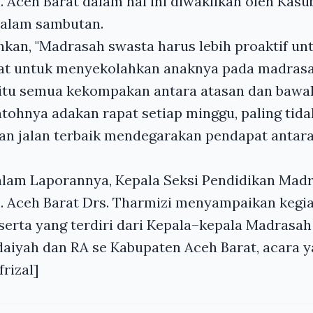
Aceh Barat dalam hal ini diwakilkan oleh Kas
dalam sambutan.
kan, "Madrasah swasta harus lebih proaktif un
t untuk menyekolahkan anaknya pada madrasa
itu semua kekompakan antara atasan dan bawa
ntohnya adakan rapat setiap minggu, paling tida
kan jalan terbaik mendegarakan pendapat antar
alam Laporannya, Kepala Seksi Pendidikan Mad
Aceh Barat Drs. Tharmizi menyampaikan kegiat
serta yang terdiri dari Kepala–kepala Madrasah 
daiyah dan RA se Kabupaten Aceh Barat, acara 
frizal]