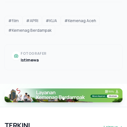
#film
#APRI
#KUA
#Kemenag Aceh
#Kemenag Berdampak
FOTOGRAFER
Istimewa
TERKINI