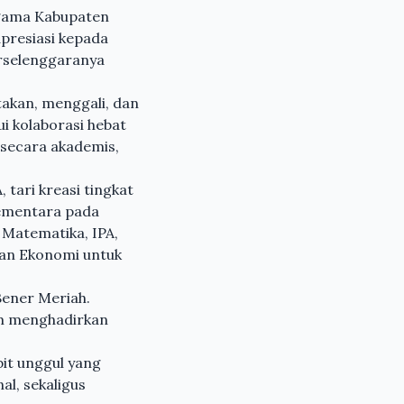
Agama Kabupaten
presiasi kepada
erselenggaranya
akan, menggali, dan
ui kolaborasi hebat
 secara akademis,
tari kreasi tingkat
Sementara pada
 Matematika, IPA,
 dan Ekonomi untuk
Bener Meriah.
am menghadirkan
bit unggul yang
l, sekaligus