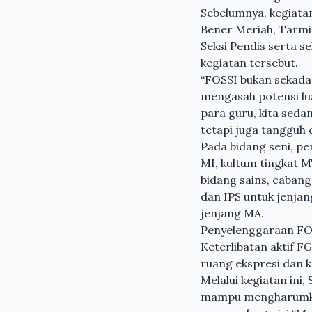
Sebelumnya, kegiata
Bener Meriah, Tarmi
Seksi Pendis serta 
kegiatan tersebut.
“FOSSI bukan sekada
mengasah potensi lua
para guru, kita sed
tetapi juga tangguh d
Pada bidang seni, pe
MI, kultum tingkat 
bidang sains, cabang
dan IPS untuk jenjan
jenjang MA.
Penyelenggaraan FOS
Keterlibatan aktif
ruang ekspresi dan k
Melalui kegiatan ini
mampu mengharumkan