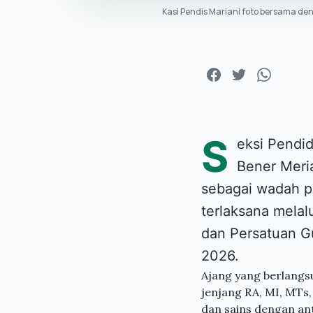
Kasi Pendis Mariani foto bersama d
S
eksi Pendi
Bener Meria
sebagai wadah p
terlaksana mela
dan Persatuan G
2026.
Ajang yang berlangsu
jenjang RA, MI, MTs
dan sains dengan ant