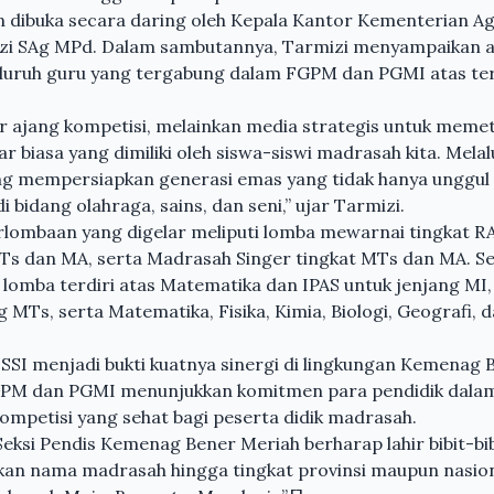
n dibuka secara daring oleh Kepala Kantor Kementerian 
zi SAg MPd. Dalam sambutannya, Tarmizi menyampaikan a
seluruh guru yang tergabung dalam FGPM dan PGMI atas t
r ajang kompetisi, melainkan media strategis untuk memet
r biasa yang dimiliki oleh siswa-siswi madrasah kita. Melal
ang mempersiapkan generasi emas yang tidak hanya unggul
i bidang olahraga, sains, dan seni,” ujar Tarmizi.
rlombaan yang digelar meliputi lomba mewarnai tingkat RA, 
MTs dan MA, serta Madrasah Singer tingkat MTs dan MA. 
 lomba terdiri atas Matematika dan IPAS untuk jenjang MI,
g MTs, serta Matematika, Fisika, Kimia, Biologi, Geografi,
SI menjadi bukti kuatnya sinergi di lingkungan Kemenag 
 FGPM dan PGMI menunjukkan komitmen para pendidik dal
ompetisi yang sehat bagi peserta didik madrasah.
, Seksi Pendis Kemenag Bener Meriah berharap lahir bibit-bi
 nama madrasah hingga tingkat provinsi maupun nasiona