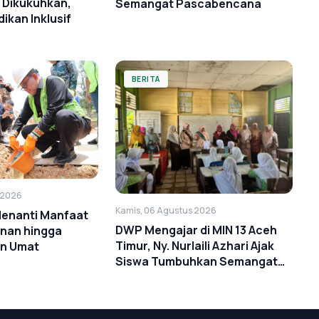
 Dikukuhkan,
Semangat Pascabencana
ikan Inklusif
BERITA
 2026
Kamis, 06 Agustus 2026
Menanti Manfaat
DWP Mengajar di MIN 13 Aceh
anan hingga
Timur, Ny. Nurlaili Azhari Ajak
n Umat
Siswa Tumbuhkan Semangat
Anti-Bullying