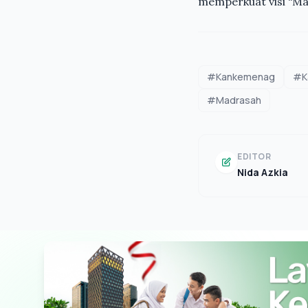
memperkuat visi “Ma
#Kankemenag
#Ka
#Madrasah
EDITOR
Nida Azkia