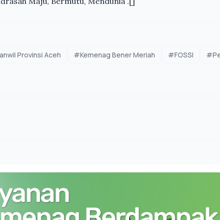
drasah Maju, Bermutu, Mendunia”.[]
nwil Provinsi Aceh
#Kemenag Bener Meriah
#FOSSI
#Pe