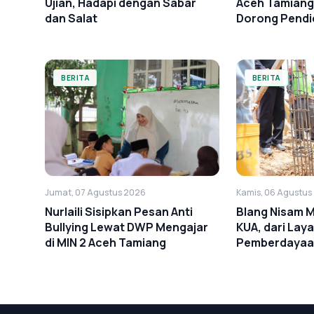
Ujian, Hadapi dengan Sabar
Aceh Tamiang
dan Salat
Dorong Pendid
BERITA
BERITA
Kamis, 06 Agustus
Jumat, 07 Agustus 2026
Blang Nisam 
Nurlaili Sisipkan Pesan Anti
KUA, dari Lay
Bullying Lewat DWP Mengajar
Pemberdayaa
di MIN 2 Aceh Tamiang