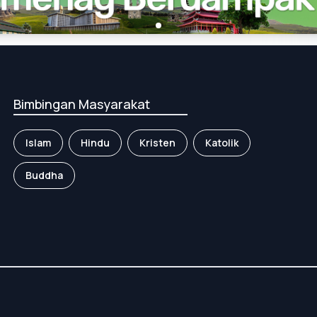
Bimbingan Masyarakat
Islam
Hindu
Kristen
Katolik
Buddha