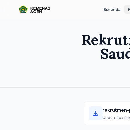
P
Beranda
Rekrut
Sau
rekrutmen-
Unduh Dokum