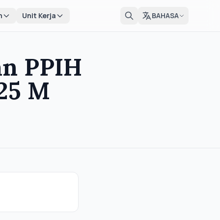
n
Unit Kerja
BAHASA
an PPIH
25 M