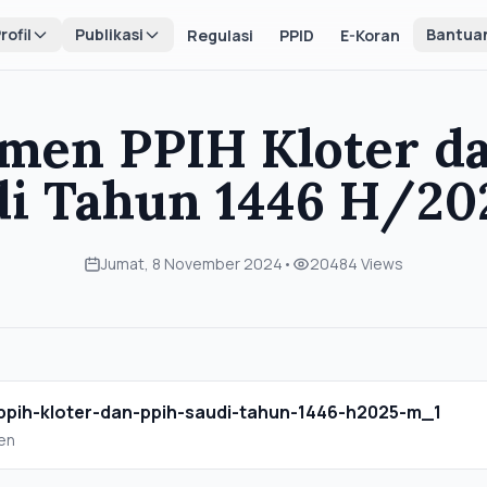
rofil
Publikasi
Bantua
Regulasi
PPID
E-Koran
men PPIH Kloter d
di Tahun 1446 H/20
Jumat, 8 November 2024
•
20484 Views
ppih-kloter-dan-ppih-saudi-tahun-1446-h2025-m_1
en