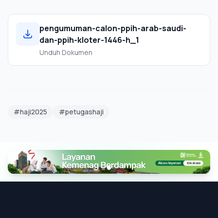
pengumuman-calon-ppih-arab-saudi-
dan-ppih-kloter-1446-h_1
Unduh Dokumen
#haji2025
#petugashaji