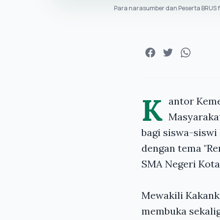
Para narasumber dan Peserta BRUS f
K
antor Keme
Masyarakat
bagi siswa-sisw
dengan tema
"Re
SMA Negeri Kota 
Mewakili Kakank
membuka sekalig