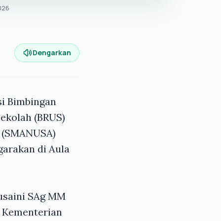
2026
Dengarkan
si Bimbingan
ekolah (BRUS)
am (SMANUSA)
garakan di Aula
usaini SAg MM
n Kementerian