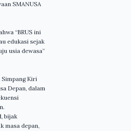
iswaan SMANUSA
bahwa “BRUS ini
au edukasi sejak
uju usia dewasa”
 Simpang Kiri
asa Depan, dalam
ekuensi
n.
, bijak
ak masa depan,