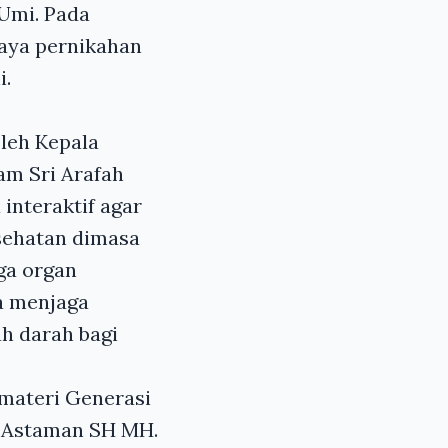
 Umi. Pada
haya pernikahan
i.
leh Kepala
am Sri Arafah
interaktif agar
esehatan dimasa
ga organ
a menjaga
h darah bagi
 materi Generasi
a Astaman SH MH.