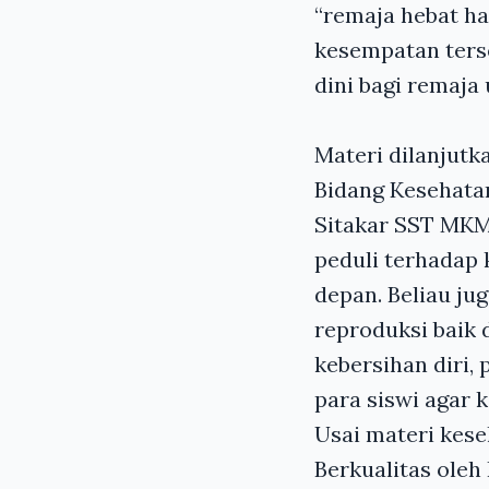
“remaja hebat ha
kesempatan ters
dini bagi remaja
Materi dilanjutk
Bidang Kesehata
Sitakar SST MKM,
peduli terhadap 
depan. Beliau j
reproduksi baik
kebersihan diri,
para siswi agar k
Usai materi kese
Berkualitas ole