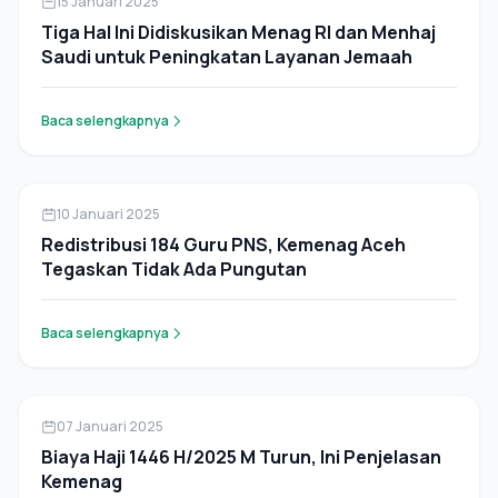
15 Januari 2025
Tiga Hal Ini Didiskusikan Menag RI dan Menhaj
Saudi untuk Peningkatan Layanan Jemaah
Baca selengkapnya
Pers Rilis
10 Januari 2025
Redistribusi 184 Guru PNS, Kemenag Aceh
Tegaskan Tidak Ada Pungutan
Baca selengkapnya
Pers Rilis
07 Januari 2025
Biaya Haji 1446 H/2025 M Turun, Ini Penjelasan
Kemenag