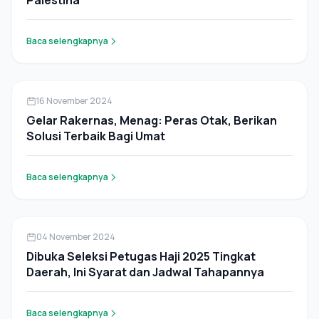
Palestina
Baca selengkapnya
Pers Rilis
16 November 2024
Gelar Rakernas, Menag: Peras Otak, Berikan
Solusi Terbaik Bagi Umat
Baca selengkapnya
Pers Rilis
04 November 2024
Dibuka Seleksi Petugas Haji 2025 Tingkat
Daerah, Ini Syarat dan Jadwal Tahapannya
Baca selengkapnya