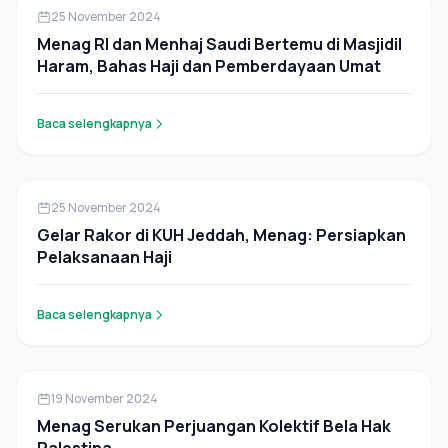
Pers Rilis
25 November 2024
Menag RI dan Menhaj Saudi Bertemu di Masjidil
Haram, Bahas Haji dan Pemberdayaan Umat
Baca selengkapnya
Pers Rilis
25 November 2024
Gelar Rakor di KUH Jeddah, Menag: Persiapkan
Pelaksanaan Haji
Baca selengkapnya
Pers Rilis
19 November 2024
Menag Serukan Perjuangan Kolektif Bela Hak