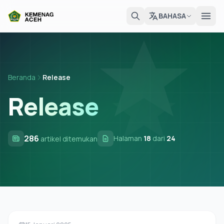
BAHASA
Beranda
Release
Release
286
Halaman
18
dari
24
artikel ditemukan
Pers Rilis