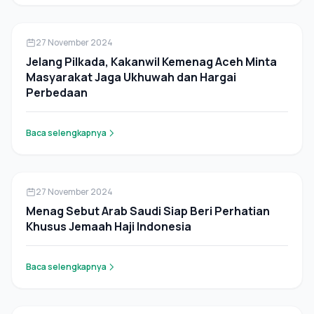
Pers Rilis
27 November 2024
Jelang Pilkada, Kakanwil Kemenag Aceh Minta
Masyarakat Jaga Ukhuwah dan Hargai
Perbedaan
Baca selengkapnya
Pers Rilis
27 November 2024
Menag Sebut Arab Saudi Siap Beri Perhatian
Khusus Jemaah Haji Indonesia
Baca selengkapnya