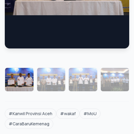
#Kanwil Provinsi Aceh
#wakaf
#MoU
FOTO
#CaraBaruKemenag
23 ASN Kanwil Kemenag Aceh Dilantik,
FOTO