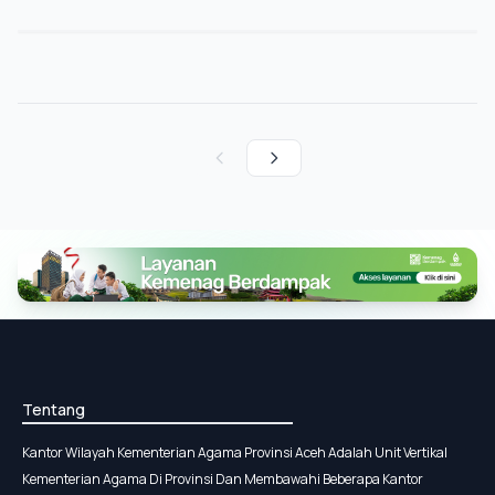
12 Mei 2026
Tentang
Kantor Wilayah Kementerian Agama Provinsi Aceh Adalah Unit Vertikal
Kementerian Agama Di Provinsi Dan Membawahi Beberapa Kantor