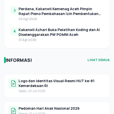
Perdana, Kakanwil Kemenag Aceh Pimpin
3
Rapat Pleno Pembahasan Izin Pembentukan
LAZNAS Perwakilan di Aceh
03 Agt 2026
Kakanwil Azhari Buka Pelatihan Koding dan AI
4
Diselenggarakan PW PGMNI Aceh
01 Agt 2026
INFORMASI
LIHAT SEMUA
Logo dan Identitas Visual Resmi HUT ke-81
Kemerdekaan RI
Sabtu, 25 Juli 2026
Pedoman Hari Anak Nasional 2026
Selasa, 21 Juli 2026