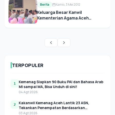
Berita
Kamis, 3 Mei 2012
Keluarga Besar Kanwil
Kementerian Agama Aceh
Peringati Maulid
TERPOPULER
Kemenag Siapkan 90 Buku PAI dan Bahasa Arab
1
MI sampai MA, Bisa Unduh di sini!
04 Agt 2026
Kakanwil Kemenag Aceh Lantik 23 ASN,
2
Tekankan Penempatan Berdasarkan
Kebutuhan Organisasi
03 Agt 2026