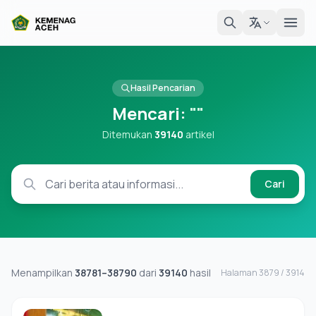
Hasil Pencarian
Mencari:
""
Ditemukan
39140
artikel
Cari
Menampilkan
38781–38790
dari
39140
hasil
Halaman 3879 / 3914