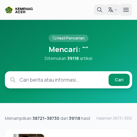
Hasil Pencarian
Mencari:
""
Ditemukan
39118
artikel
Cari
Menampilkan
38721–38730
dari
39118
hasil
Halaman 3873 / 3912