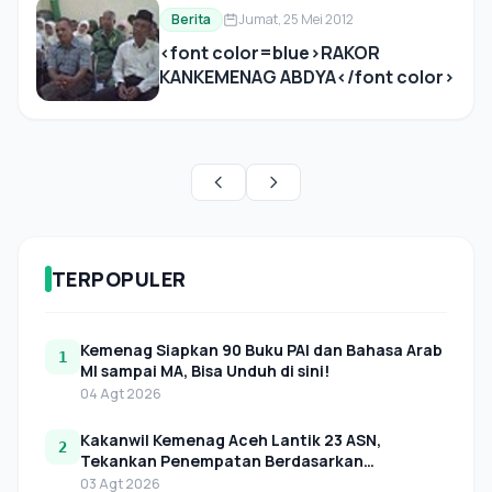
Berita
Jumat, 25 Mei 2012
<font color=blue>RAKOR
KANKEMENAG ABDYA</font color>
TERPOPULER
Kemenag Siapkan 90 Buku PAI dan Bahasa Arab
1
MI sampai MA, Bisa Unduh di sini!
04 Agt 2026
Kakanwil Kemenag Aceh Lantik 23 ASN,
2
Tekankan Penempatan Berdasarkan
Kebutuhan Organisasi
03 Agt 2026