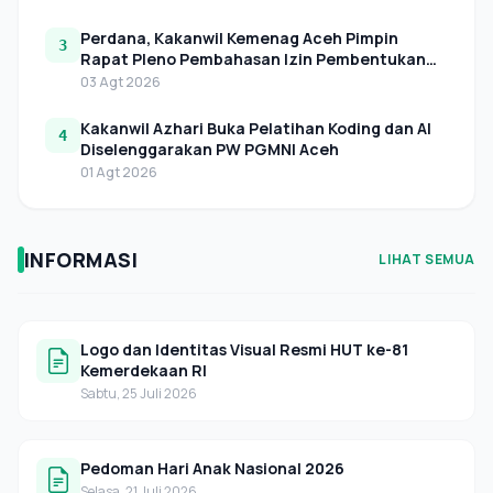
Perdana, Kakanwil Kemenag Aceh Pimpin
3
Rapat Pleno Pembahasan Izin Pembentukan
LAZNAS Perwakilan di Aceh
03 Agt 2026
Kakanwil Azhari Buka Pelatihan Koding dan AI
4
Diselenggarakan PW PGMNI Aceh
01 Agt 2026
INFORMASI
LIHAT SEMUA
Logo dan Identitas Visual Resmi HUT ke-81
Kemerdekaan RI
Sabtu, 25 Juli 2026
Pedoman Hari Anak Nasional 2026
Selasa, 21 Juli 2026