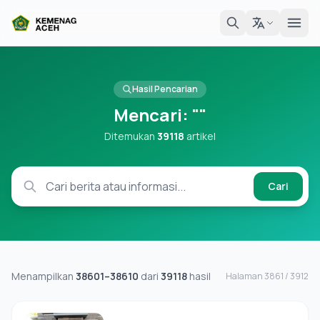
Hasil Pencarian
Mencari:
""
Ditemukan
39118
artikel
Cari
Menampilkan
38601–38610
dari
39118
hasil
Halaman 3861 / 3912