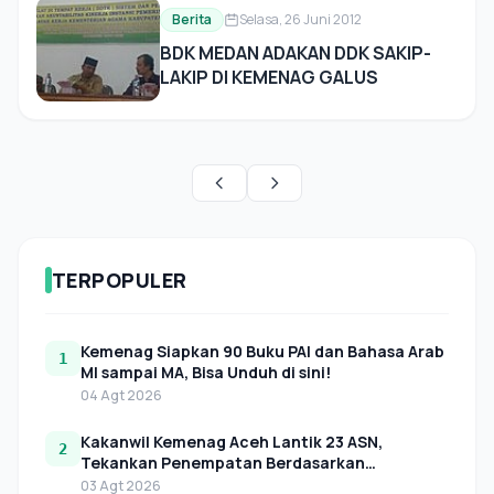
Berita
Selasa, 26 Juni 2012
BDK MEDAN ADAKAN DDK SAKIP-
LAKIP DI KEMENAG GALUS
TERPOPULER
Kemenag Siapkan 90 Buku PAI dan Bahasa Arab
1
MI sampai MA, Bisa Unduh di sini!
04 Agt 2026
Kakanwil Kemenag Aceh Lantik 23 ASN,
2
Tekankan Penempatan Berdasarkan
Kebutuhan Organisasi
03 Agt 2026