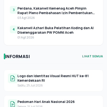
Perdana, Kakanwil Kemenag Aceh Pimpin
3
Rapat Pleno Pembahasan Izin Pembentukan
LAZNAS Perwakilan di Aceh
03 Agt 2026
Kakanwil Azhari Buka Pelatihan Koding dan AI
4
Diselenggarakan PW PGMNI Aceh
01 Agt 2026
INFORMASI
LIHAT SEMUA
Logo dan Identitas Visual Resmi HUT ke-81
Kemerdekaan RI
Sabtu, 25 Juli 2026
Pedoman Hari Anak Nasional 2026
Selasa, 21 Juli 2026