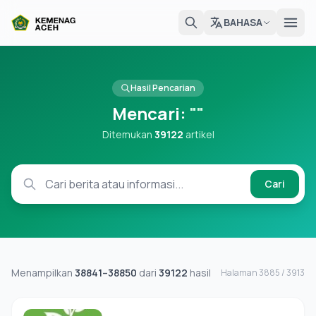
BAHASA
Hasil Pencarian
Mencari:
""
Ditemukan
39122
artikel
Cari
Menampilkan
38841–38850
dari
39122
hasil
Halaman 3885 / 3913