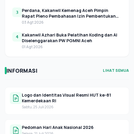
Perdana, Kakanwil Kemenag Aceh Pimpin
3
Rapat Pleno Pembahasan Izin Pembentukan
LAZNAS Perwakilan di Aceh
03 Agt 2026
Kakanwil Azhari Buka Pelatihan Koding dan AI
4
Diselenggarakan PW PGMNI Aceh
01 Agt 2026
INFORMASI
LIHAT SEMUA
Logo dan Identitas Visual Resmi HUT ke-81
Kemerdekaan RI
Sabtu, 25 Juli 2026
Pedoman Hari Anak Nasional 2026
Selasa, 21 Juli 2026