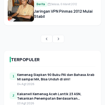
Berita
Selasa, 6 Maret 2012
Jaringan VPN Pinmas 2012 Mulai
Stabil
TERPOPULER
Kemenag Siapkan 90 Buku PAI dan Bahasa Arab
1
MI sampai MA, Bisa Unduh di sini!
04 Agt 2026
Kakanwil Kemenag Aceh Lantik 23 ASN,
2
Tekankan Penempatan Berdasarkan
Kebutuhan Organisasi
03 Agt 2026