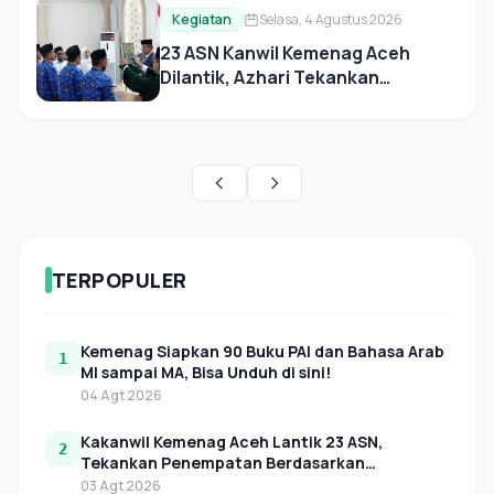
Kegiatan
Selasa, 4 Agustus 2026
23 ASN Kanwil Kemenag Aceh
Dilantik, Azhari Tekankan
Integritas dan Tanggung Jawab
TERPOPULER
Kemenag Siapkan 90 Buku PAI dan Bahasa Arab
1
MI sampai MA, Bisa Unduh di sini!
04 Agt 2026
Kakanwil Kemenag Aceh Lantik 23 ASN,
2
Tekankan Penempatan Berdasarkan
Kebutuhan Organisasi
03 Agt 2026