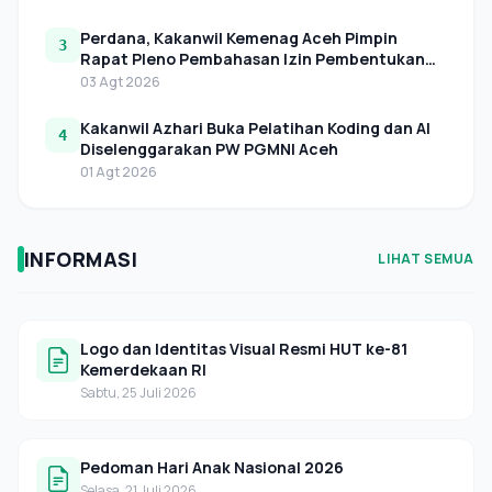
Perdana, Kakanwil Kemenag Aceh Pimpin
3
Rapat Pleno Pembahasan Izin Pembentukan
LAZNAS Perwakilan di Aceh
03 Agt 2026
Kakanwil Azhari Buka Pelatihan Koding dan AI
4
Diselenggarakan PW PGMNI Aceh
01 Agt 2026
INFORMASI
LIHAT SEMUA
Logo dan Identitas Visual Resmi HUT ke-81
Kemerdekaan RI
Sabtu, 25 Juli 2026
Pedoman Hari Anak Nasional 2026
Selasa, 21 Juli 2026