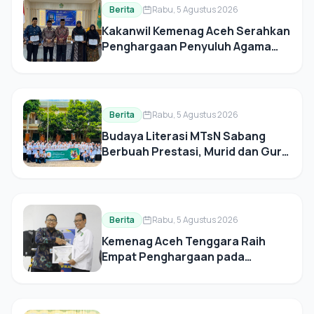
Berita
Rabu, 5 Agustus 2026
Kakanwil Kemenag Aceh Serahkan
Penghargaan Penyuluh Agama
Inovatif, Inspiratif, dan Dedikatif
Berita
Rabu, 5 Agustus 2026
Budaya Literasi MTsN Sabang
Berbuah Prestasi, Murid dan Guru
Raih Beragam Penghargaan
Berita
Rabu, 5 Agustus 2026
Kemenag Aceh Tenggara Raih
Empat Penghargaan pada
Apresiasi Kinerja Satker Triwulan II
Tahun 2026