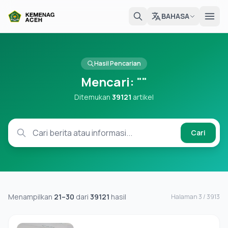
BAHASA
Hasil Pencarian
Mencari:
""
Ditemukan
39121
artikel
Cari
Menampilkan
21–30
dari
39121
hasil
Halaman 3 / 3913