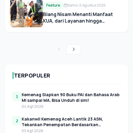
Feature
Kamis, 6 Agustus 2026
Blang Nisam Menanti Manfaat
KUA, dari Layanan hingga
Pemberdayaan Umat
TERPOPULER
Kemenag Siapkan 90 Buku PAI dan Bahasa Arab
1
MI sampai MA, Bisa Unduh di sini!
04 Agt 2026
Kakanwil Kemenag Aceh Lantik 23 ASN,
2
Tekankan Penempatan Berdasarkan
Kebutuhan Organisasi
03 Agt 2026