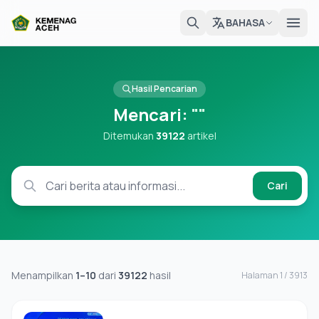
BAHASA
Hasil Pencarian
Mencari:
""
Ditemukan
39122
artikel
Cari
Menampilkan
1–10
dari
39122
hasil
Halaman 1 / 3913