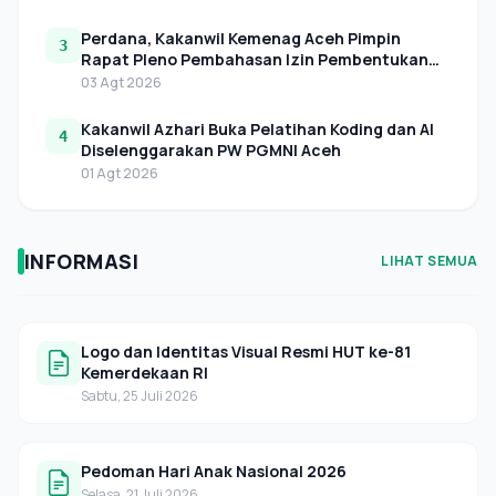
Perdana, Kakanwil Kemenag Aceh Pimpin
3
Rapat Pleno Pembahasan Izin Pembentukan
LAZNAS Perwakilan di Aceh
03 Agt 2026
Kakanwil Azhari Buka Pelatihan Koding dan AI
4
Diselenggarakan PW PGMNI Aceh
01 Agt 2026
INFORMASI
LIHAT SEMUA
Logo dan Identitas Visual Resmi HUT ke-81
Kemerdekaan RI
Sabtu, 25 Juli 2026
Pedoman Hari Anak Nasional 2026
Selasa, 21 Juli 2026